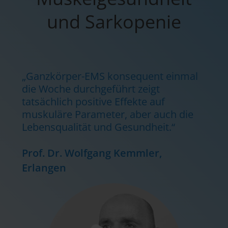
und Sarkopenie
„Ganzkörper-EMS konsequent einmal
„Medizinische EMS ist durch die
die Woche durchgeführt zeigt
Stärkung der Muskulatur ein
tatsächlich positive Effekte auf
attraktives Angebot, das die
muskuläre Parameter, aber auch die
Funktionalität fördert und dem
Lebensqualität und Gesundheit.“
altersbedingten Muskelabbau
entgegenwirkt.“
Prof. Dr. Wolfgang Kemmler,
Dr. Daniel Schöne, Erlangen-
Erlangen
Nürnberg