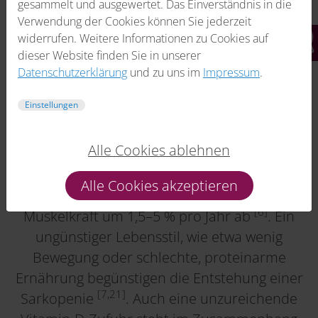
gesammelt und ausgewertet. Das Einverständnis in die
Verwendung der Cookies können Sie jederzeit
widerrufen. Weitere Informationen zu Cookies auf
dieser Website finden Sie in unserer
Datenschutzerklärung
und zu uns im
Impressum
.
Einstellungen
Alle Cookies ablehnen
Ab dem 50. Lebensjahr nehmen die
Alle Cookies akzeptieren
Muskelmasse um circa 1–2 % und die
[6]
Muskelkraft um 1,5–5 % pro Jahr ab
. Ein
ungünstiger Lebensstil, wie etwa wenig
Bewegung oder schlechte, proteinarme
Ernährung begünstigen die Entstehung einer
[7,21]
Sarkopenie
. Auch eine unzureichende