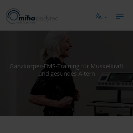
Direkt zur Hauptnavigation springen
Direkt zum Inhalt springen
Ganzkörper-EMS-Training für Muskelkraft
und gesundes Altern