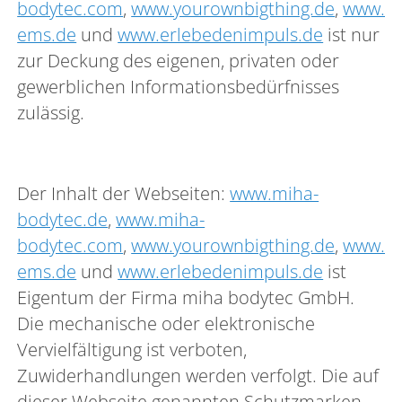
bodytec.com
,
www.yourownbigthing.de
,
www.yo
ems.de
und
www.erlebedenimpuls.de
ist nur
zur Deckung des eigenen, privaten oder
gewerblichen Informationsbedürfnisses
zulässig.
Der Inhalt der Webseiten:
www.miha-
bodytec.de
,
www.miha-
bodytec.com
,
www.yourownbigthing.de
,
www.yo
ems.de
und
www.erlebedenimpuls.de
ist
Eigentum der Firma miha bodytec GmbH.
Die mechanische oder elektronische
Vervielfältigung ist verboten,
Zuwiderhandlungen werden verfolgt. Die auf
dieser Webseite genannten Schutzmarken,