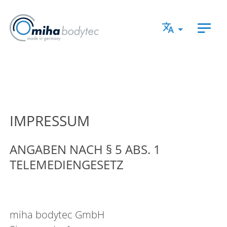
Direkt zur Hauptnavigation springen
Direkt zum Inhalt springen
IMPRESSUM
ANGABEN NACH § 5 ABS. 1
TELEMEDIENGESETZ
miha bodytec GmbH