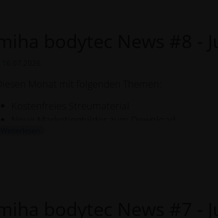
miha bodytec News #8 - J
16.07.2026
Diesen Monat mit folgenden Themen:
Kostenfreies Streumaterial
Neue Marketingbilder zum Download
Weiterlesen
Hier geht's zum Newsletter
In unseren News informieren wir Sie regelmäßig z
um das Thema Medizinische EMS. Verpassen Sie ke
miha bodytec News #7 - J
Weiterbildungsmöglichkeiten, Aktionen und Produ