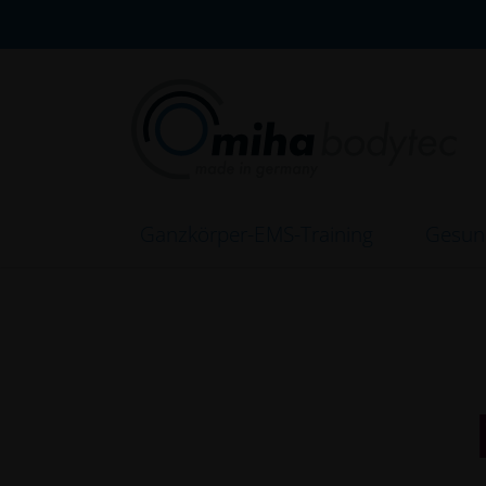
Direkt zur Hauptnavigation springen
Direkt zum Inhalt springen
Ganzkörper-EMS-Training
Gesun