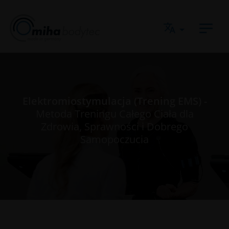
Jump directly to main navigation
Jump directly to content
Elektromiostymulacja (Trening EMS) -
Metoda Treningu Całego Ciała dla
Zdrowia, Sprawności i Dobrego
Samopoczucia