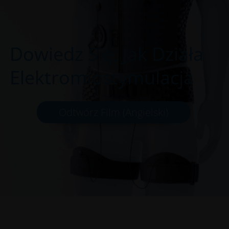
Dowiedz Się, Jak Działa
Elektromiostymulacja
Odtwórz Film (Angielski)