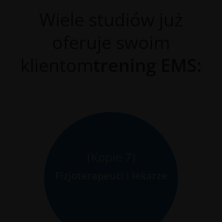
Wiele studiów już
oferuje swoim
klientom
trening EMS:
(Kopie 7)
Indywidualne podejście
Fizjoterapeuci i lekarze
wraz ze skuteczną
terapią.