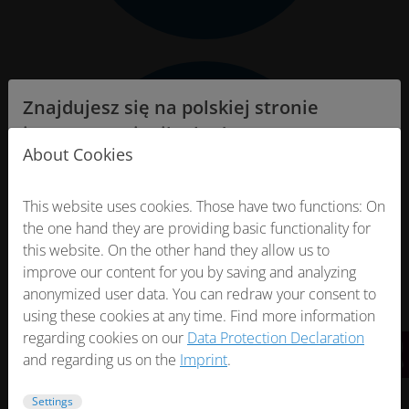
Znajdujesz się na polskiej stronie
internetowej miha bodytec.
Studia butikowe, kluby
Profilaktyka, mocne
About Cookies
plecy i poprawa składu
fitness i trenerzy
Niniejsza strona internetowa jest
personalni
ciała.
This website uses cookies. Those have two functions: On
przeznaczona wyłącznie dla osób, które
the one hand they are providing basic functionality for
zawodowo korzystają z urządzeń
this website. On the other hand they allow us to
medycznych, w tym pracowników służby
improve our content for you by saving and analyzing
zdrowia, osób pracujących dla dostawców
anonymized user data. You can redraw your consent to
using these cookies at any time. Find more information
usług opieki zdrowotnej lub sprzedawców
regarding cookies on our
Data Protection Declaration
urządzeń medycznych.
and regarding us on the
Imprint
.
Czy spełniasz powyższe kryteria?
Settings
Promowanie ogólnego