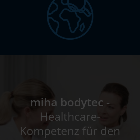
miha bodytec
-
Healthcare-
Kompetenz für den