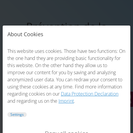
Prévention de la
About Cookies
perte musculaire liée à
l'âge
This website uses cookies. Those have two functions: On
the one hand they are providing basic functionality for
et de la sarcopénie
this website. On the other hand they allow us to
improve our content for you by saving and analyzing
anonymized user data. You can redraw your consent to
using these cookies at any time. Find more information
regarding cookies on our
Data Protection Declaration
and regarding us on the
Imprint
.
Settings