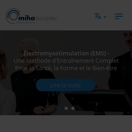
Jump directly to main navigation
Jump directly to content
Électromyostimulation (EMS) -
Équipement EMS Professionnel
miha bodytec
-
Pour
Une Méthode d'Entraînement Complet
une Utilisation Commerciale Continue
Impulsions Pour un Avenir Plus Sain!
Pour la Santé, la Forme et le Bien-être
Lire la suite
Lire la suite
Lire la suite